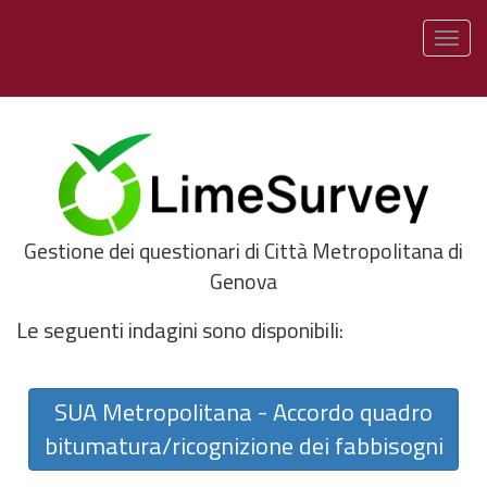
Togg
Gestione dei questionari di Città Metropolitana di
Genova
Le seguenti indagini sono disponibili:
SUA Metropolitana - Accordo quadro
bitumatura/ricognizione dei fabbisogni